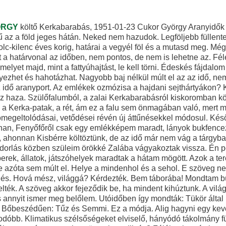
ÖRGY
költő Kerkabarabás, 1951-01-23 Cukor György Aranyidők Mielőtt bezárult volna előttem minden, összetalálkoztunk. Nem egyszerű az a föld jeges hátán. Neked nem hazudok. Legföljebb füllentek, hogy elszórakoztassalak. Aranyidőknek számítom a gyerekkort nyolc-kilenc éves korig, határai a vegyél föl és a mutasd meg. Még bűntudat nélkül követi el az ember a tetteit, csak a veréstől fél. Erőszakolt a határvonal az időben, nem pontos, de nem is lehetne az. Félelmek és örömök kora. Kíváncsiságé. Olyan érzék elsajátításáé, melyet majd, mint a fattyúhajtást, le kell törni. Édeskés fájdalom van mögötte, ám ha a felidézés valamennyire is tárgyszerű, kedvére könnyezhet és hahotázhat. Nagyobb baj nélkül múlt el az az idő, nem okoztam elemi csapás méretű károkat, engedjük hát, hadd fújkáljon rá az idő aranyport. Az emlékek ozmózisa a hajdani sejthártyákon? Kicserélődtek azóta a sejtek is. Ha ugyan. Elképzelt falu csillagzata húz haza. Szülőfalumból, a zalai Kerkabarabásról kiskoromban költöztünk el, mégis e falu poétikus képe tartott ki bennem máig, az utca, a Kerka-patak, a rét, ám ez a falu sem önmagában való, mert másik kettő montírozódik rá, és változik, bonyolódik, a fényrétegek tömegeltolódásai, vetődései révén új áttűnésekkel módosul. Később is jártam ott, gyerekként és felnőttként is. A Bakonyba költöztünk onnan, Fenyőfőről csak egy emlékképem maradt, lányok bukfenceznek a szőnyegen, ám sokkal több Bakonyszombathelyről, majd Rédéről, ahonnan Kisbérre költöztünk, de az idő már nem vág a tárgyba. Az én falum három faluból áll össze tehát. A vándorlás miatt lehet. S e vándorlás közben szüleim örökké Zalába vágyakoztak vissza. Én pedig velük. E sóvárgást a továbbköltözések mélyítették el, térségek, emberek, állatok, játszóhelyek maradtak a hátam mögött. Azok a terepek, melyeket bejártam és megszoktam. Ez nem Rodostó-komplexus, de azóta sem múlt el. Helye a mindenhol és a sehol. E szöveg nem készül el soha. Formája rituális: keletkezés-megsemmisülés. Hová mész, világgá? Kérdezték. Bem táborába! Mondtam büszkén. Összenéztek, ez a bolond. Nincs tábor, rég feloszlott. Felelték. A szöveg akkor fejeződik be, ha mindent kihúztunk. A világból annyit ismerek meg, amennyit meg tudok neki mutatni – belőle. S az is annyit ismer meg belőlem. Utóidőben így mondták: Tükör által homályosan. Mindenre, de mindenre deleaturjelet: fölizzás és önvesztés. Bőbeszédűen: Tűz és Semmi. Ez a módja. Alig hagyni egy keveset. Nem a legjobb marad meg, hanem a legalkalmazkodóbb. Klimatikus szélsőségeket elviselő, hányódó tákolmány függelékekkel, idétlen lifegőkkel. Szemét lepi-e, vagy a rituális használat napszítta nyomai, az ötvenkettedik év? Félálomban és heves indulatokban éltem. Nem sikerült eltalálnom a világban, amíg félművelt kishivatalnok módjára meg nem tanultam oldalt állni, és együtt élni a szorongással, melynek tünetei tenyérizzadás, lábszag, gyomorremegés, önvédelemnek nevezett kisszerű hazudozás, önnön igazságérzetünk hergelése szesszel, Ady-verssel, egyebekkel. Tán a hiányos műveltség okozhatta, hogy excentrikusan, valami ellenében éltem, s ebből adódóan a kevés írásos reakcióm is polemizáló modorú lett. Vagy a tapasztalt életszint hajlamosított rá? Az utóidő? Az élet jellegtelen szürkesége nem pusztán tükröződik a lélekben, de a foncsorává is keményedik – ráég belülről. Generáció? Faltam Jókait. Aztán Dózsa Györgyöt. Alig mozdultam el a helyemről, s már sosem jutok vissza. Akkora bűnbe estem volna? Vagy az idő múlása bűntudatot olt az emberbe, mintha maga irtott volna ki mindent? A szemtanú maga is tettes? Haza kell érnem a falumba, valamiképpen haza kell jutnom, ami képtelenség, az időrétegek nem engednek át, nincs rés, nincs áteresz. Vajon? Itt az öregkor, újféle élet a ráadás napokban. E három falu, mely a régmúltban van s vált eggyé, a szülőfalum s annak későbbi módosulatai, egyazon első feltöltődései, e három falu a legendában van. Hogyan jutok haza? Már a legelső is legenda lett, miközben új helyeken laktam. A megismerés egyre szimplábbá szakosodott, le, az iskolában zajló fokozatig, az elromlás első pillanatáig, mondom, nyolc-kilenc éves korig. Akkor ér véget a gyerekkor, s kezdődik a kifosztás. Az Aranykorban a világ horizontálisan is (mert határa a láthatár) s vertikálisan is (mert istenélményekkel és legendákkal teljes) határtalan. Aztán a fokozatos megromlás következik, kivonulás az ártatlan időkből. A két kor között van-e különbség? Ha azzal áltatjuk magunkat, hogy az ember fejlődik, és megtanul késsel-villával enni, van. Ám ha eltekintünk az élet lényegévé feltolt apró-cseprő summázatoktól, jelszavaktól, apodiktikus bölcsességektől, s elfogadjuk a tényt, hogy mindannyian kannibálok vagyunk, és fogazatunk tipológiai egylényegűségéből következően meg kell ennünk egymást, semmi különbség nincsen. Vastag gyűrűjén babrál, forgatja, lehúzza, koppan az asztallapon. Hatalmas tölgyfa asztal. Délkeleti szárnya sivatag, vörös kövek, fehérlő csontok, homokvihar. Az északi, a felénk eső territórium sarkvidék, jégkockák tálban. Jegesmedve. Dobol a mutatóujj az asztal rajzolatán. Ott 