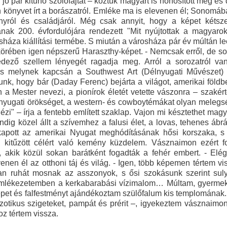
jó pár kitűnő szőlőfajtát – köztük magyart is honosított meg és d
 könyvet írt a borászatról. Emléke ma is elevenen él; Sonomá
yról és családjáról. Még csak annyit, hogy a képet kétsz
nak 200. évfordulójára rendezett "Mit nyújtottak a magyarok
háza kiállítási termébe. S miután a városháza pár év múltán le
körében igen népszerű Haraszthy-képet. - Nemcsak erről, de 
fedező szellem lényegét ragadja meg. Arról a sorozatról va
 s melynek kapcsán a Southwest Art (Délnyugati Művészet) 
nk, hogy bár (Daday Ferenc) bejárta a világot, amerikai földb
a Mester nevezi, a pionírok életét vetette vászonra – szakér
ő nyugati örökséget, a western- és cowboytémákat olyan meleg
dézi" – írja a fentebb említett szaklap. Vajon mi késztethet mag
ndig közel állt a szívemhez a falusi élet, a lovas, tehenes 
pott az amerikai Nyugat meghódításának hősi korszaka, s m
a kitűzött célért való kemény küzdelem. Vásznaimon ezért f
is, akik közül sokan barátként fogadták a fehér embert. - El
enen él az otthoni táj és világ. - Igen, több képemen tértem vi
ban ruhát mosnak az asszonyok, s ősi szokásunk szerint suly
lékezetemben a kerkabarabási vízimalom… Múltam, gyermekkoro
képet és falfestményt ajándékoztam szülőfalum kis templomának. A
zotikus szigeteket, pampát és prérit –, igyekeztem vásznaim
oz tértem vissza.