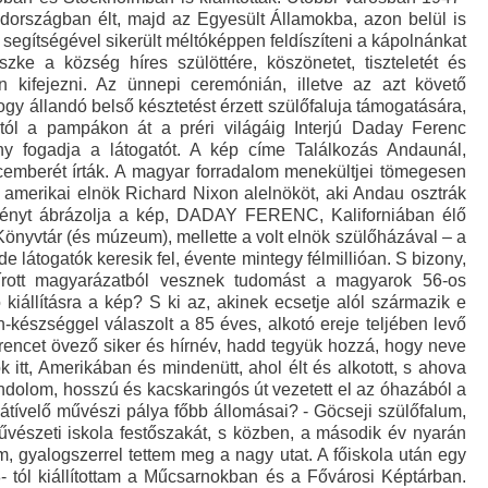
védországban élt, majd az Egyesült Államokba, azon belül is
egítségével sikerült méltóképpen feldíszíteni a kápolnánkat
Galéria
e a község híres szülöttére, köszönetet, tiszteletét és
 kifejezni. Az ünnepi ceremónián, illetve az azt követő
gy állandó belső késztetést érzett szülőfaluja támogatására,
ától a pampákon át a préri világáig Interjú Daday Ferenc
ny fogadja a látogatót. A kép címe Találkozás Andaunál,
emberét írták. A magyar forradalom menekültjei tömegesen
 amerikai elnök Richard Nixon alelnököt, aki Andau osztrák
eményt ábrázolja a kép, DADAY FERENC, Kaliforniában élő
Könyvtár (és múzeum), mellette a volt elnök szülőházával – a
e látogatók keresik fel, évente mintegy félmillióan. S bizony,
rott magyarázatból vesznek tudomást a magyarok 56-os
kiállításra a kép? S ki az, akinek ecsetje alól származik e
észséggel válaszolt a 85 éves, alkotó ereje teljében levő
encet övező siker és hírnév, hadd tegyük hozzá, hogy neve
 itt, Amerikában és mindenütt, ahol élt és alkotott, s ahova
ondolom, hosszú és kacskaringós út vezetett el az óhazából a
átívelő művészi pálya főbb állomásai? - Göcseji szülőfalum,
űvészeti iskola festőszakát, s közben, a második év nyarán
, gyalogszerrel tettem meg a nagy utat. A főiskola után egy
8- tól kiállítottam a Műcsarnokban és a Fővárosi Képtárban.