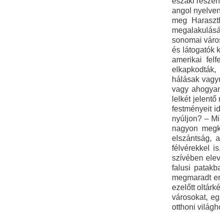
északi részén 
angol nyelven
meg Haraszth
megalakulásá
sonomai város
és látogatók 
amerikai fel
elkapkodták,
hálásak vagyu
vagy ahogyan 
lelkét jelent
festményeit i
nyúljon? – Mi
nagyon megka
elszántság, 
félvérekkel 
szívében elev
falusi patak
megmaradt em
ezelőtt oltár
városokat, eg
otthoni világh