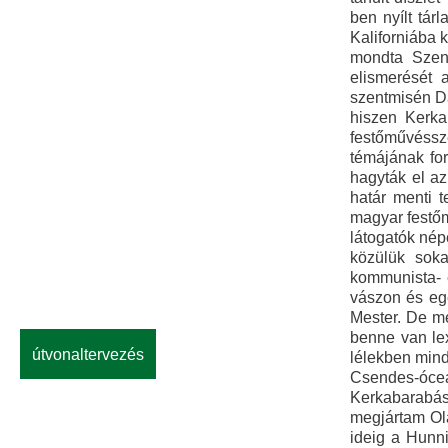
ben nyílt tár
Kaliforniába 
mondta Szent
elismerését 
szentmisén Da
hiszen Kerka
festőművéssz
témájának fo
hagyták el az
határ menti 
magyar festőm
látogatók népe
közülük sok
kommunista- é
vászon és eg
Mester. De m
benne van lex
útvonaltervezés
lélekben mind
Csendes-óceán
Kerkabarabás 
megjártam Ola
ideig a Hunni