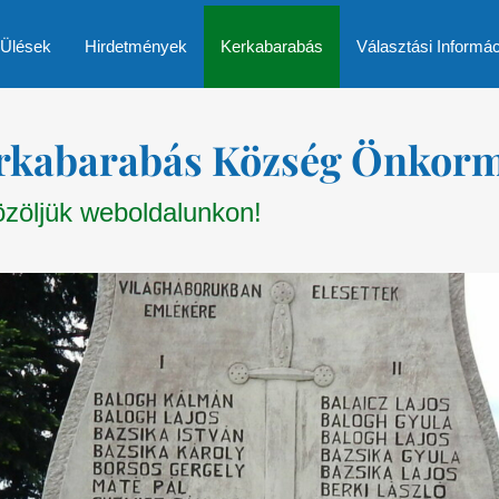
 Ülések
Hirdetmények
Kerkabarabás
Választási Informá
rkabarabás Község Önkor
zöljük weboldalunkon!