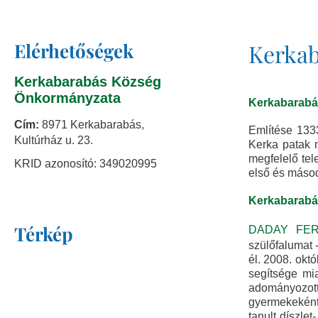
Elérhetőségek
Kerkab
Kerkabarabás Község
Önkormányzata
Kerkabarabás
Cím:
8971 Kerkabarabás,
Említése 1333
Kultúrház u. 23.
Kerka patak m
megfelelő tele
KRID azonosító: 349020995
első és máso
Kerkabarabás
Térkép
DADAY FE
szülőfalumat 
él. 2008. okt
segítsége mia
adományozott
gyermekeként
tanult díszle