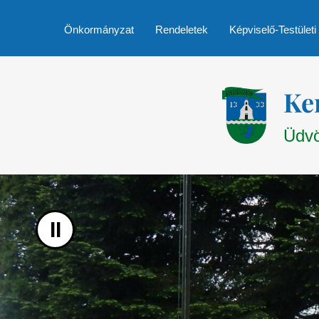
UGRÁS A TARTALOMHOZ
Önkormányzat
Rendeletek
Képviselő-Testületi
Ke
Üdvö
II