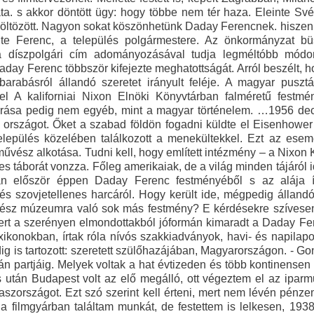
lata. s akkor döntött ügy: hogy többe nem tér haza. Eleinte S
költözött. Nagyon sokat köszönhetünk Daday Ferencnek. hiszen s
e Ferenc, a település polgármestere. Az önkormányzat büszk
a díszpolgári cím adományozásával tudja legméltóbb módon
day Ferenc többször kifejezte meghatottságát. Arról beszélt, ho
barabásról állandó szeretet irányult feléje. A magyar puszt
el A kaliforniai Nixon Elnöki Könyvtárban falméretű festmé
rrása pedig nem egyéb, mint a magyar történelem. …1956 dec
 országot. Őket a szabad földön fogadni küldte el Eisenhower
település közelében találkozott a menekültekkel. Ezt az es
űvész alkotása. Tudni kell, hogy említett intézmény – a Nixon 
s táborát vonzza. Főleg amerikaiak, de a világ minden tájáról id
an először éppen Daday Ferenc festményéből s az alája í
s szovjetellenes harcáról. Hogy került ide, mégpedig állandó 
ész múzeumra való sok más festmény? E kérdésekre szívesen-k
ert a szerényen elmondottakból jóformán kimaradt a Daday Fer
ikonokban, írtak róla nívós szakkiadványok, havi- és napilapok
ig is tartozott: szeretett szülőhazájában, Magyarországon. - G
 partjáig. Melyek voltak a hat évtizeden és több kontinensen 
után Budapest volt az elő megálló, ott végeztem el az iparm
szországot. Ezt szó szerint kell érteni, mert nem lévén pénzem
a filmgyárban találtam munkát, de festettem is lelkesen, 193