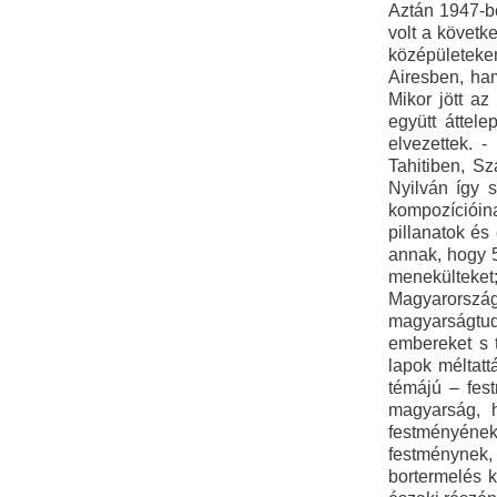
Aztán 1947-be
volt a követk
középületeke
Airesben, ha
Mikor jött a
együtt áttele
elvezettek. 
Tahitiben, S
Nyilván így 
kompozícióina
pillanatok és
annak, hogy 
menekülteket
Magyarország 
magyarságtud
embereket s t
lapok méltatt
témájú – fest
magyarság, h
festményének
festménynek,
bortermelés kö