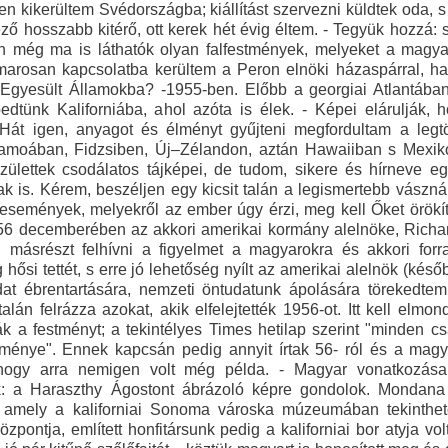
n kikerültem Svédországba; kiállítást szervezni küldtek oda, 
ező hosszabb kitérő, ott kerek hét évig éltem. - Tegyük hozzá: 
n még ma is láthatók olyan falfestmények, melyeket a magya
marosan kapcsolatba kerültem a Peron elnöki házaspárral, hat
z Egyesült Államokba? -1955-ben. Előbb a georgiai Atlantába
pedtünk Kaliforniába, ahol azóta is élek. - Képei elárulják
- Hát igen, anyagot és élményt gyűjteni megfordultam a leg
zamoában, Fidzsiben, Új–Zélandon, aztán Hawaiiban s Mexikót
születtek csodálatos tájképei, de tudom, sikere és hírneve e
k is. Kérem, beszéljen egy kicsit talán a legismertebb vászná
 események, melyekről az ember úgy érzi, meg kell Őket örökít
56 decemberében az akkori amerikai kormány alelnöke, Richa
; másrészt felhívni a figyelmet a magyarokra és akkori forra
hősi tettét, s erre jó lehetőség nyílt az amerikai alelnök (ké
at ébrentartására, nemzeti öntudatunk ápolására törekedte
alán felrázza azokat, akik elfelejtették 1956-ot. Itt kell e
ák a festményt; a tekintélyes Times hetilap szerint "minden 
ménye". Ennek kapcsán pedig annyit írtak 56- ról és a magya
ogy arra nemigen volt még példa. - Magyar vonatkozása v
: a Haraszthy Ágostont ábrázoló képre gondolok. Mondana 
 amely a kaliforniai Sonoma városka múzeumában tekinthető 
zpontja, említett honfitársunk pedig a kaliforniai bor atyja vol