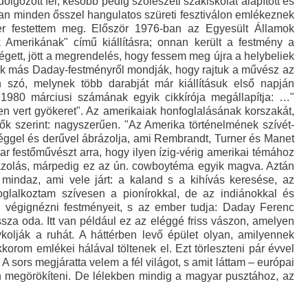
olgozott fel, később pedig szőlészeti szakiskolát alapított és
ban minden ősszel hangulatos szüreti fesztiválon emlékeznek
er festettem meg. Először 1976-ban az Egyesült Államok
 Amerikának" című kiállításra; onnan került a festmény a
égett, jött a megrendelés, hogy fessem meg újra a helybeliek
sok más Daday-festményről mondják, hogy rajtuk a művész az
n szó, melynek több darabját már kiállításuk első napján
1980 márciusi számának egyik cikkírója megállapítja: …"
en vert gyökeret". Az amerikaiak honfoglalásának korszakát,
tők szerint: nagyszerűen. "Az Amerika történelmének szívét-
séggel és derűvel ábrázolja, ami Rembrandt, Turner és Manet
yar festőművészt arra, hogy ilyen ízig-vérig amerikai témához
ábrázolás, márpedig ez az ún. cowboytéma egyik magva. Aztán
indaz, ami vele járt: a kaland s a kihívás keresése, az
oglalkoztam szívesen a pionírokkal, de az indiánokkal és
ég végignézni festményeit, s az ember tudja: Daday Ferenc
ssza oda. Itt van például ez az eléggé friss vászon, amelyen
kolják a ruhát. A háttérben levő épület olyan, amilyennek
m emlékei hálával töltenek el. Ezt törleszteni pár évvel
 sors megjáratta velem a fél világot, s amit láttam – európai
on megörökíteni. De lélekben mindig a magyar pusztához, az