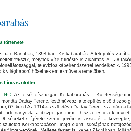
arabás
 története
-ban: Barlabas, 1898-ban: Kerkabarabás. A település Zalában,
ellett fekszik, melynek víze fürdésre is alkalmas. A 138 lakó
fonellátottsággal, televíziós kábelrendszerrel rendelkezik. 1993-
dik világháború hőseinek emlékművét a temetőben.
 híres szülöttei:
RENC
Az első díszpolgár Kerkabarabás - Kötelességem
- mondta Daday Ferenc, festőművész. a település első díszpolgá
óber, 07. kedd Az 1914-es születésű Daday Ferenc számára a fal
tt adományozta a díszpolgári címet, hisz a festő a kibővített é
 9 képeket s ígérete szerint jövőre is visszatér a községbe
 született Kerkabarabáson, majd elemi iskolájának befejez
t- és filmtervezőnek. Mellette festett is, képeit Zágrábban, Mil