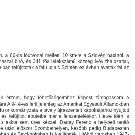
Körzeti Megbízott
Könyvtár
Civil Szervezetek
 a 86-os főútvonal mellett, 10 km-re a Szlovén határtól, a
házzal bíró, és 341 fős lélekszámú község ívóvízhálózattal,
ban felújították a falu útjait. Szintén ez évben avatták fel az
Helyi
Vállalkozások
nek érzem, hogy lehetőségeimhez képest támogassam a
Szálláshelyek
ra A 94 éves férfi jelenleg az Amerikai Egyesült Államokban
u önkormányzata a tavaly újraszentelt kápolnájához nyújtott
s felújított épületbe már a felszenteléskor, illetve idén is
, s akkor sem üres kézzel. Daday Ferenc a helybeli tanító
Elérhetőségek
ése után először Szombathelyen, később pedig Budapesten
ánóban és Stockholmban is kiállították. Utóbbi városban 1947-