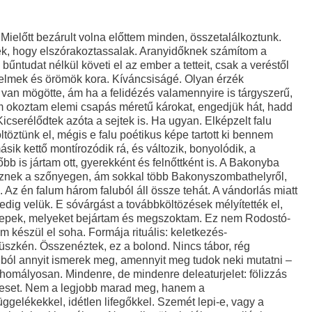
a kannibalizmus jelei. Vagy különös temetkezési mód, mint egy szemétgödör, cserépdarabok, emberi csonthulladék. Csigolya, lapockacsont. Gödörbe söpör a kéz? Beadványod, az ívek, pillérek, faragott kődíszek, a Híd roppant ideája: mellékes. Az egész pókháló-finomságú tervrajz, amiből vaskos kő lesz, ácsolt emelőszerkezet, párkány és út a túloldalra. Egy ezüst gyertyatartó, húson nevelt eb nyomatékul? Hogy kegyes szusszanással alákanyarítsa? Mellékes, nagyon is mellékes. Tam-tara-tara-ramm. Dobolnak az ujjak az asztallapon. A titkár kibámul az ablakon. A folyóra. A gyerekkortól az öregkorig leírtunk egy vargabetűt, most pedig visszatérünk, fáradtan közeledünk a zöld pagonyon. Sok mindent összeszedtünk és eldobáltunk azóta. Visszahoztunk pár emlékképet, s az ember találmányát, a szót. Mely gyakorlatiassága és rítusszerűsége ellenére köznapi jelenség, olykor érezzük ugyan szertartásjellegét, elemzést nem, csak néhány megjegyzést kíván: egyszerre rögződik benne a felfedező kíváncsiság és az ellenszegülés nélküli beleveszés. A szó a Haza is egyben, de anyanyelvén is hazátlanítható az ember. Rajongunk érte, mint a levegőért, megszoktuk, a hiánya tehát halálos veszély. Természete szerint a gondolat eszköze és megnyilvánulása, az összegzésé tehát, s időben csak az első benyomások után jutunk el hozzá. Kiszakítottságérzetünk kifejezésének is eszköze, s egyben leleplező jele: ami ittlétünkben egyedi és egyéni volt, az a szó révén általános vélekedésekbe ágyazódik – így kétségtelenül a magányosságból is kivezet –, s egyúttal el is veszítheti az érzékekben lappangó részleteket, az újdonságjelleget. A beszédet elölről kell kezdeni mindig. Mozdulatlanság a mozgásban, egyre szorosabb kötődés a végtelen múlthoz. Olyan honfoglalás, melyet mások rég elvégeztek előttünk, s mi az ő jelenbe tett emlékeiket új minőségben éljük újra, ám azzal a természetességgel, ahogy kenyérért nyúlunk. A szóvesztés elektrosokkja a teljes múltat törli ki. Azóta változott-e valamit is az ember, hogy Savanyú Jóska volt a példaképe? Az emberben lakó állat, de ne ítéljük meg szigorúan, addig-addig húzódott beljebb, hogy alig mutatkozik, ám öregkorban – ami annyit tesz, hogy az ember kíváncsisága ismét a régi, s amit észrevesz, abban egyre több az ismétlődés, a refrén és a repeta – a gyerekkori állat az öregséggel előbújik ismét, megint kérdez. Kérdései ugyanazok, mint hajdan. A gyerekkori állat éppilyen védtelen és érzékeny volt, mint ez a mai. Nem vénült meg. Kérdései teljesen haszontalanok, és egyáltalán nem praktikusak. Elhagyta rég a miértet, mert hozzá kellett szoknia, hogy a világ ugyanolyan maradt, mint volt; noha eleget gyalulódott és kopott benne, és bármit tett is hozzá szépítőleg, az mind elszállt a hideg űrbe. A miért azért is vált oktalanná, mert a gyerek s majd a felnőtt lelkét pallérozó nagy, transzcendens gondolat, a bűn–büntetés kettős, eligazító pólusa között nincs oksági összefüggés. Túl egyszerű is volna az igazságtévő eszme. Erre rá kellett jönnöm, s nem tartom szentséggyalázásnak, ha megemlítem olykor. Az ifjúkor, melyre az öregség hebehurgya hirtelenséggel érkezik meg, még az idétlen hőzöngésé, test-téren túlra hadonászó gesztusoké, szereplésvágyé, önmutogatásé, egyszóval hiúságé. Az öregkor mégis nyugtalanabb, de a csendet keresi: nem hall. Amúgy éles a hallása, mert megnőtt a füle, hatalmas, lebegő vitorláiba kap a szél, midőn az esti utcán sántítva viszi személyét. Nem hall, azaz visszamenőleg nem hall, mert elszántan elfelejti, amit hallott ugyan, de lényegtelennek vélt. Így is lehet siketet játszani. Miféle kérdései lehetnek? Mivel a világ megismeréséről, a dolgok ismétlődése ellenére, puszta kényszerből nem hajlandó lemondani, újfent horgadozik lelkében a gyerekkori állat, a milyen? Eredendő kérdése pedig a mi? És ami szeme elé kerül, az egy elunt sablon elvásott variánsa-e, vagy eredeti alakzat friss, eleven megjelenése? Tompa, szemvízben úszó tekintetét, melynek alján kéken áttetszik már a bambaság iszapja, a látványra függeszti. A szem körül ráncok, alatta táskák és bőrfittyenetek, a látás szervének utószezonja. Hosszú orrát, melyet a bánkódás megnövesztett, szereti mindenütt ott szeleltetni, fölemelne minden fedőt, s alászimatolna. Hovatovább csak hallgat, néz és szaglászik, mint valami passzionátus besúgó. Úgy próbál hasonulni, hogy maga is másról beszél, akár a többi ember. A világ olykor fullasztóan szürke, kiszínezi hazugságokkal, melyeknek elemei mégis az eredetihez hasonlítanak. Füllentget. Kelt némi zajt, neszez, amit maga sem vesz komolyan. Arra jó az öreg, hogy hajtsa a köszörűkövet. Eljátszik, hadd szálljon a szikra. A világot gyerek tudja szétszerelni, kibogozni. Mert a világnak belseje van. A gyerek belenyúl, és elszalad. Visszafordul, és bevágtat a világ közepébe, be a világszintek közé. Ám egyik világszinten sincs a helyén semmi. Rengeteg hát a tennivalója, mert amit odatettek (- stószoltak, -szögeztek, -cipeltek, -biggyesztettek, -támasztottak, -deponáltak