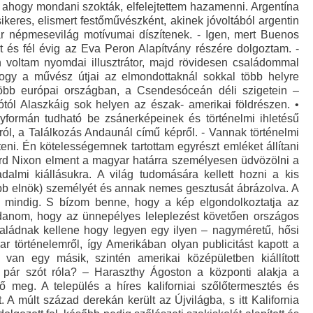
s ahogy mondani szokták, elfelejtettem hazamenni. Argentína
sikeres, elismert festőművészként, akinek jóvoltából argentin
r népmesevilág motívumai díszítenek. - Igen, mert Buenos
 és fél évig az Eva Peron Alapítvány részére dolgoztam. -
n voltam nyomdai illusztrátor, majd rövidesen családommal
, hogy a művész útjai az elmondottaknál sokkal több helyre
több európai országban, a Csendesóceán déli szigetein –
ól Alaszkáig sok helyen az észak- amerikai földrészen. •
gyformán tudható be zsánerképeinek és történelmi ihletésű
ról, a Találkozás Andaunál című képről. - Vannak történelmi
eni. Én kötelességemnek tartottam egyrészt emléket állítani
rd Nixon elment a magyar határra személyesen üdvözölni a
dalmi kiállásukra. A világ tudomására kellett hozni a kis
sőbb elnök) személyét és annak nemes gesztusát ábrázolva. A
m mindig. S bízom benne, hogy a kép elgondolkoztatja az
lmondanom, hogy az ünnepélyes leleplezést követően országos
családnak kellene hogy legyen egy ilyen – nagyméretű, hősi
r történelemről, így Amerikában olyan publicitást kapott a
an egy másik, szintén amerikai középületben kiállított
pár szót róla? – Haraszthy Ágoston a központi alakja a
meg. A település a híres kaliforniai szőlőtermesztés és
t. A múlt század derekán került az Újvilágba, s itt Kalifornia