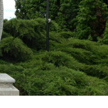
Kerkabarabás
Térkép
Választások
Egészségügy
Óvoda
Vallás