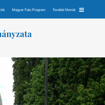
ciók
Magyar Falu Program
További Menük
Helyi
mányzata
Esélyegyenlőségi
Program
Településképi
Rendelet
Módosítás
Pályázatok
Nyomtatványok