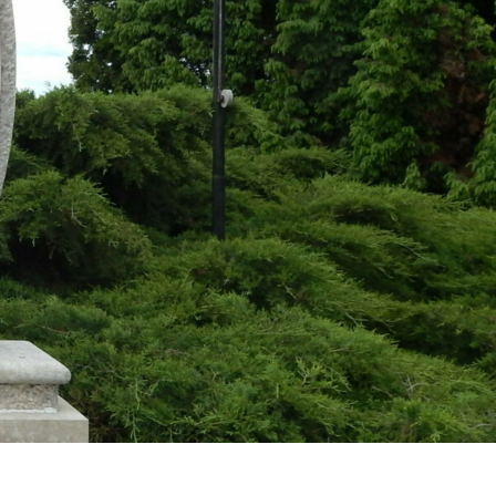
Kerkabarabás
Térkép
Választások
Egészségügy
Óvoda
Vallás