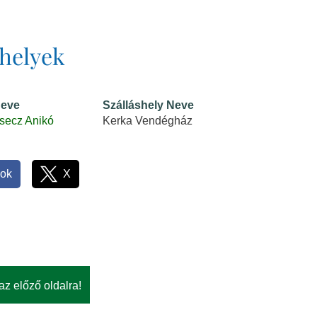
shelyek
neve
Szálláshely Neve
secz Anikó
Kerka Vendégház
ok
X
az előző oldalra!