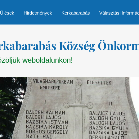
 Ülések
Hirdetmények
Kerkabarabás
Választási Informá
rkabarabás Község Önkor
zöljük weboldalunkon!