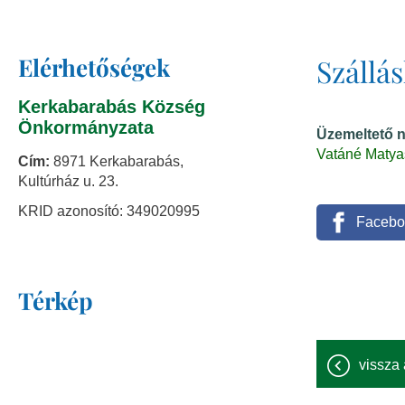
Elérhetőségek
Szállá
Kerkabarabás Község
Önkormányzata
Üzemeltető 
Vatáné Matya
Cím:
8971 Kerkabarabás,
Kultúrház u. 23.
KRID azonosító: 349020995
Facebo
Térkép
vissza 