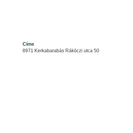
Körzeti Megbízott
Könyvtár
Címe
Civil Szervezetek
8971 Kerkabarabás Rákóczi utca 50
Helyi
Vállalkozások
Szálláshelyek
Elérhetőségek