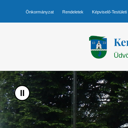
UGRÁS A TARTALOMHOZ
Önkormányzat
Rendeletek
Képviselő-Testületi
Ke
Üdvö
II