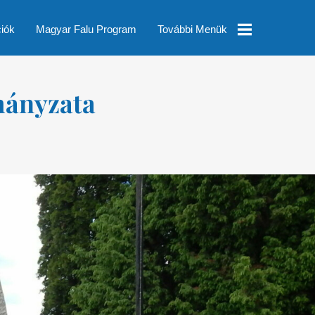
ciók
Magyar Falu Program
További Menük
Helyi
mányzata
Esélyegyenlőségi
Program
Településképi
Rendelet
Módosítás
Pályázatok
Nyomtatványok