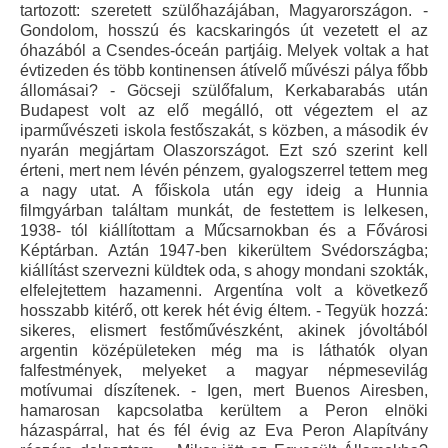
tartozott: szeretett szülőhazájában, Magyarországon. -
Gondolom, hosszú és kacskaringós út vezetett el az
óhazából a Csendes-óceán partjáig. Melyek voltak a hat
évtizeden és több kontinensen átívelő művészi pálya főbb
állomásai? - Göcseji szülőfalum, Kerkabarabás után
Budapest volt az elő megálló, ott végeztem el az
iparművészeti iskola festőszakát, s közben, a második év
nyarán megjártam Olaszországot. Ezt szó szerint kell
érteni, mert nem lévén pénzem, gyalogszerrel tettem meg
a nagy utat. A főiskola után egy ideig a Hunnia
filmgyárban találtam munkát, de festettem is lelkesen,
1938- tól kiállítottam a Műcsarnokban és a Fővárosi
Képtárban. Aztán 1947-ben kikerültem Svédországba;
kiállítást szervezni küldtek oda, s ahogy mondani szokták,
elfelejtettem hazamenni. Argentína volt a következő
hosszabb kitérő, ott kerek hét évig éltem. - Tegyük hozzá:
sikeres, elismert festőművészként, akinek jóvoltából
argentin középületeken még ma is láthatók olyan
falfestmények, melyeket a magyar népmesevilág
motívumai díszítenek. - Igen, mert Buenos Airesben,
hamarosan kapcsolatba kerültem a Peron elnöki
házaspárral, hat és fél évig az Eva Peron Alapítvány