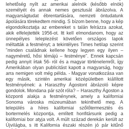
lehetőség nyílt az amerikai alelnök (később elnök)
személyét és annak nemes gesztusát ábrázolva. A
magyarságtudat ébrentartására, nemzeti öntudatunk
ápolására törekedtem mindig. S bízom benne, hogy a kép
elgondolkoztatja az embereket s talán felrázza azokat,
akik elfelejtették 1956-ot. Itt kell elmondanom, hogy az
ünnepélyes leleplezést követően országos lapok
méltatták a festményt; a tekintélyes Times hetilap szerint
"minden családnak kellene hogy legyen egy ilyen –
nagyméretű, hősi témájú – festménye". Ennek kapcsán
pedig annyit írtak 56- ról és a magyar történelemről, így
Amerikában olyan publicitást kapott a magyarság, hogy
arra nemigen volt még példa. - Magyar vonatkozása van
egy másik, szintén amerikai középületben kiállított
festményének: a Haraszthy Ágostont ábrázoló képre
gondolok. Mondana pár szót róla? – Haraszthy Ágoston a
központi alakja a festménynek, amely a kaliforniai
Sonoma városka múzeumában tekinthető meg. A
település a híres kaliforniai szőlőtermesztés és
bortermelés központja, említett honfitársunk pedig a
kaliforniai bor atyja volt. A múlt század derekán került az
Újvilágba, s itt Kalifornia északi részén jó pár kitűnő