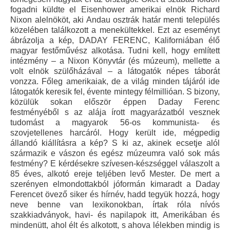
fogadni küldte el Eisenhower amerikai elnök Richard
Nixon alelnököt, aki Andau osztrák határ menti település
közelében találkozott a menekültekkel. Ezt az eseményt
ábrázolja a kép, DADAY FERENC, Kaliforniában élő
magyar festőművész alkotása. Tudni kell, hogy említett
intézmény – a Nixon Könyvtár (és múzeum), mellette a
volt elnök szülőházával – a látogatók népes táborát
vonzza. Főleg amerikaiak, de a világ minden tájáról ide
látogatók keresik fel, évente mintegy félmillióan. S bizony,
közülük sokan először éppen Daday Ferenc
festményéből s az alája írott magyarázatból vesznek
tudomást a magyarok 56-os kommunista- és
szovjetellenes harcáról. Hogy került ide, mégpedig
állandó kiállításra a kép? S ki az, akinek ecsetje alól
származik e vászon és egész múzeumra való sok más
festmény? E kérdésekre szívesen-készséggel válaszolt a
85 éves, alkotó ereje teljében levő Mester. De mert a
szerényen elmondottakból jóformán kimaradt a Daday
Ferencet övező siker és hírnév, hadd tegyük hozzá, hogy
neve benne van lexikonokban, írtak róla nívós
szakkiadványok, havi- és napilapok itt, Amerikában és
mindenütt, ahol élt és alkotott, s ahova lélekben mindig is