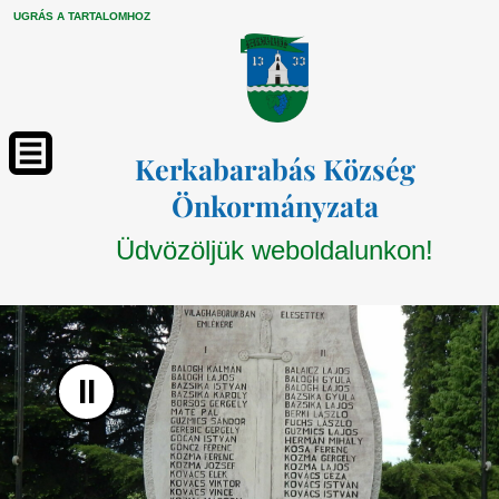
UGRÁS A TARTALOMHOZ
Kerkabarabás Község
Önkormányzata
Üdvözöljük weboldalunkon!
II