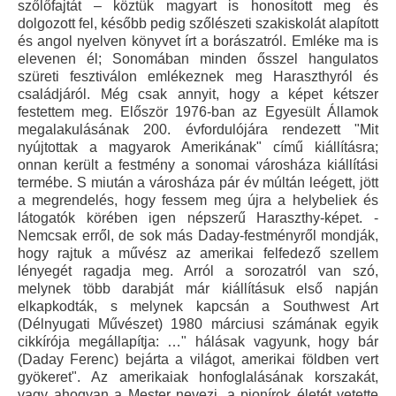
szőlőfajtát – köztük magyart is honosított meg és
dolgozott fel, később pedig szőlészeti szakiskolát alapított
és angol nyelven könyvet írt a borászatról. Emléke ma is
elevenen él; Sonomában minden ősszel hangulatos
szüreti fesztiválon emlékeznek meg Haraszthyról és
családjáról. Még csak annyit, hogy a képet kétszer
festettem meg. Először 1976-ban az Egyesült Államok
megalakulásának 200. évfordulójára rendezett "Mit
nyújtottak a magyarok Amerikának" című kiállításra;
onnan került a festmény a sonomai városháza kiállítási
termébe. S miután a városháza pár év múltán leégett, jött
a megrendelés, hogy fessem meg újra a helybeliek és
látogatók körében igen népszerű Haraszthy-képet. -
Nemcsak erről, de sok más Daday-festményről mondják,
hogy rajtuk a művész az amerikai felfedező szellem
lényegét ragadja meg. Arról a sorozatról van szó,
melynek több darabját már kiállításuk első napján
elkapkodták, s melynek kapcsán a Southwest Art
(Délnyugati Művészet) 1980 márciusi számának egyik
cikkírója megállapítja: …" hálásak vagyunk, hogy bár
(Daday Ferenc) bejárta a világot, amerikai földben vert
gyökeret". Az amerikaiak honfoglalásának korszakát,
vagy ahogyan a Mester nevezi, a pionírok életét vetette