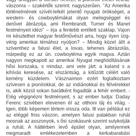
vászonra – szakértők szerint: nagyszerűen. "Az Amerika
történelmének szívét-lelkét jelentő nyugati örökséget, a
western- és cowboytémákat olyan melegséggel és
derűvel ábrázolja, ami Rembrandt, Turner és Manet
festményeit idézi" – írja a fentebb említett szaklap. Vajon
mi késztethet magyar festőművészt arra, hogy ilyen ízig-
vérig amerikai témához nyúljon? – Mindig közel állt a
szívemhez a falusi élet, a lovas, tehenes ábrázolás,
márpedig ez az ún. cowboytéma egyik magva. Aztán
nagyon megkapott az amerikai Nyugat meghódításának
hősi korszaka, s mindaz, ami vele járt: a kaland s a
kihívás keresése, az elszántság, a kitűzött célért való
kemény küzdelem. Vásznaimon ezért foglalkoztam
szívesen a pionírokkal, de az indiánokkal és félvérekkel
is, akik közül sokan barátként fogadták a fehér embert. -
Elég végignézni festményeit, s az ember tudja: Daday
Ferenc szívében elevenen él az otthoni táj és világ. -
Igen, több képemen tértem vissza oda. Itt van például ez
az eléggé friss vászon, amelyen falusi patakban ruhát
mosnak az asszonyok, s ősi szokásunk szerint sulykolják
a ruhát. A háttérben levő épület olyan, amilyennek
megmaradt emlékezetemben a kerkabarabási