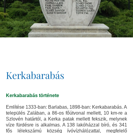
Kerkabarabás
Kerkabarabás története
Említése 1333-ban: Barlabas, 1898-ban: Kerkabarabás. A
település Zalában, a 86-os főútvonal mellett, 10 km-re a
Szlovén határtól, a Kerka patak mellett fekszik, melynek
víze fürdésre is alkalmas. A 138 lakóházzal bíró, és 341
fős lélekszámú község ívóvízhálózattal, megfelelő