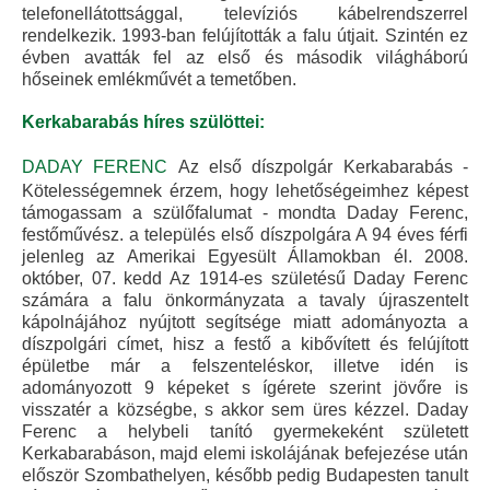
telefonellátottsággal, televíziós kábelrendszerrel
rendelkezik. 1993-ban felújították a falu útjait. Szintén ez
évben avatták fel az első és második világháború
hőseinek emlékművét a temetőben.
Kerkabarabás híres szülöttei:
DADAY FERENC
Az első díszpolgár Kerkabarabás -
Kötelességemnek érzem, hogy lehetőségeimhez képest
támogassam a szülőfalumat - mondta Daday Ferenc,
festőművész. a település első díszpolgára A 94 éves férfi
jelenleg az Amerikai Egyesült Államokban él. 2008.
október, 07. kedd Az 1914-es születésű Daday Ferenc
számára a falu önkormányzata a tavaly újraszentelt
kápolnájához nyújtott segítsége miatt adományozta a
díszpolgári címet, hisz a festő a kibővített és felújított
épületbe már a felszenteléskor, illetve idén is
adományozott 9 képeket s ígérete szerint jövőre is
visszatér a községbe, s akkor sem üres kézzel. Daday
Ferenc a helybeli tanító gyermekeként született
Kerkabarabáson, majd elemi iskolájának befejezése után
először Szombathelyen, később pedig Budapesten tanult