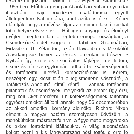
részére dolgoztam. - Mikor jött az Egyesült Államokba?
-1955-ben. Előbb a georgiai Atlantában voltam nyomdai
illusztrátor, majd rövidesen családommal együtt
áttelepedtünk Kaliforniába, ahol azóta is élek. - Képei
elárulják, hogy a művész útjai az elmondottaknál sokkal
több helyre elvezettek. - Hát igen, anyagot és élményt
gyűjteni megfordultam a legtöbb európai országban, a
Csendesóceán déli szigetein – Tahitiben, Szamoában,
Fidzsiben, Új–Zélandon, aztán Hawaiiban s Mexikótól
Alaszkáig sok helyen az észak- amerikai földrészen. •
Nyilván így születtek csodálatos tájképei, de tudom,
sikere és hírneve egyformán tudható be zsánerképeinek
és történelmi ihletésű kompozícióinak is. Kérem,
beszéljen egy kicsit talán a legismertebb vásznáról, a
Találkozás Andaunál című képről. - Vannak történelmi
pillanatok és események, melyekről az ember úgy érzi,
meg kell Őket örökíteni. Én kötelességemnek tartottam
egyrészt emléket állítani annak, hogy 56 decemberében
az akkori amerikai kormány alelnöke, Richard Nixon
elment a magyar határra személyesen üdvözölni a
menekülteket; másrészt felhívni a figyelmet a magyarokra
és akkori forradalmi kiállásukra. A világ tudomására
kellett hozni a kis Magyarország hősi tettét, s erre jó