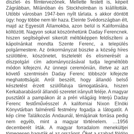
díszlet- és filmtervezőnek. Mellette festett is, képeit
Zágrábban, Milánóban és Stockholmban is kiállították.
Utóbbi városban 1947-ben nyílt tárlata. s akkor döntött
ügy: hogy többe nem tér haza. Eleinte Svédországban élt,
majd az Egyesült Államokba, azon belül is Kaliforniába
költözött. Nagyon sokat köszönhetünk Daday Ferencnek.
hiszen segítségével sikerült méltóképpen feldíszíteni a
kápolnánkat mondta Szente Ferenc, a település
polgármestere. Az önkormányzat büszke a község híres
szülöttére, köszönetet, tiszteletét és elismerését a
díszpolgári cím adományozásával tudja legméltóbb
módon kifejezni. Az ünnepi ceremónián, illetve az azt
követő szentmisén Daday Ferenc többször kifejezte
meghatottságát. Arról beszélt, hogy állandó belső
késztetést érzett szülőfaluja támogatására, hiszen
Kerkabarabásról állandó szeretet irányult feléje. A magyar
pusztától a pampákon át a préri világáig Interjú Daday
Ferenc festőművésszel A kaliforniai Nixon Elnöki
Könyvtárban falméretű festmény fogadja a látogatót. A
kép címe Találkozás Andaunál, témájának forrása pedig
nem egyéb, mint a magyar történelem. …1956
decemberét írták. A magyar forradalom menekültjei
tömegesen hagyták el az országot. Őket a szabad földön