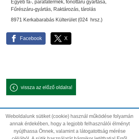
Egyéb fa-, parafatermék, fonottáru gyártása,
Fűrészáru-gyártás, Raktározás, tárolás
8971 Kerkabarabás Külterület (024 hrsz.)
Facebook
X
vissza az előző oldalra!
Weboldalunk sütiket (cookie) használ működése folyamán
Oldal információk
Adatkezelési tájékoztató
annak érdekében, hogy a legjobb felhasználói élményt
nyújthassa Önnek, valamint a látogatottság mérése
Impresszum
Sütik kezelése
céljából. A sütik használatát bármikor letilthatja! Erről