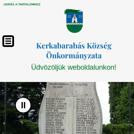
UGRÁS A TARTALOMHOZ
Kerkabarabás Község
Önkormányzata
Üdvözöljük weboldalunkon!
II