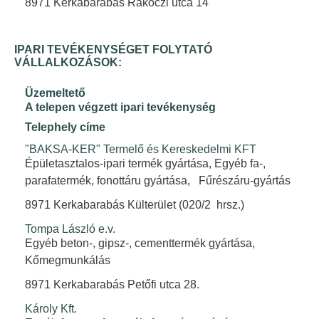
8971 Kerkabarabás Rákóczi utca 14
IPARI TEVÉKENYSÉGET FOLYTATÓ
VÁLLALKOZÁSOK:
Üzemeltető
A telepen végzett ipari tevékenység
Telephely címe
"BAKSA-KER" Termelő és Kereskedelmi KFT
Épületasztalos-ipari termék gyártása, Egyéb fa-,
parafatermék, fonottáru gyártása, Fűrészáru-gyártás
8971 Kerkabarabás Külterület (020/2 hrsz.)
Tompa László e.v.
Egyéb beton-, gipsz-, cementtermék gyártása,
Kőmegmunkálás
8971 Kerkabarabás Petőfi utca 28.
Károly Kft.