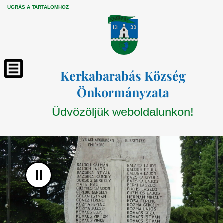
UGRÁS A TARTALOMHOZ
Kerkabarabás Község
Önkormányzata
Üdvözöljük weboldalunkon!
II