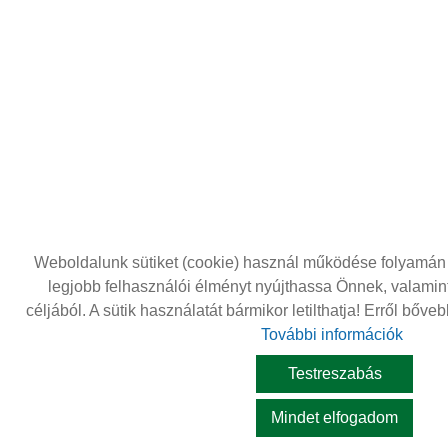
Weboldalunk sütiket (cookie) használ működése folyamán
legjobb felhasználói élményt nyújthassa Önnek, valamin
céljából. A sütik használatát bármikor letilthatja! Erről bőveb
További információk
Testreszabás
Mindet elfogadom
KERESÉS AZ OLDAL TARTALMÁBAN