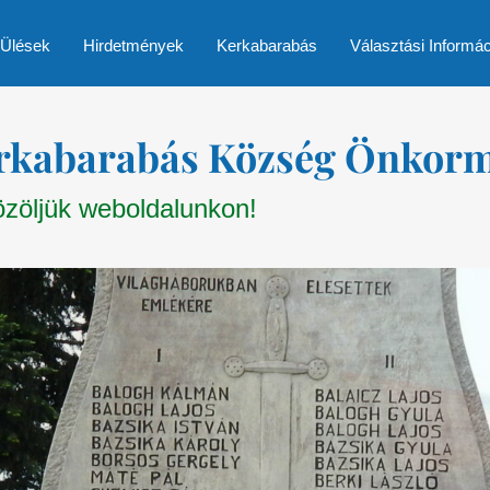
 Ülések
Hirdetmények
Kerkabarabás
Választási Informá
rkabarabás Község Önkor
zöljük weboldalunkon!