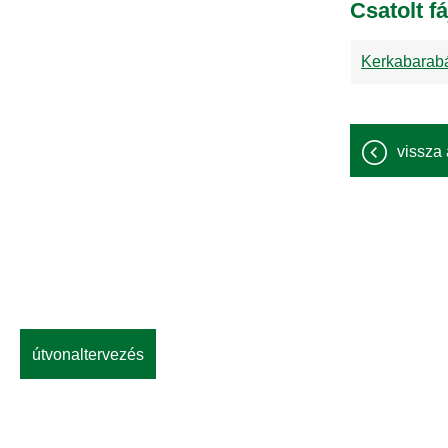
Csatolt fá
Kerkabarabá
vissza 
útvonaltervezés