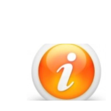
Körzeti Megbízott
Könyvtár
Civil Szervezetek
Helyi
Vállalkozások
Szálláshelyek
Elérhetőségek