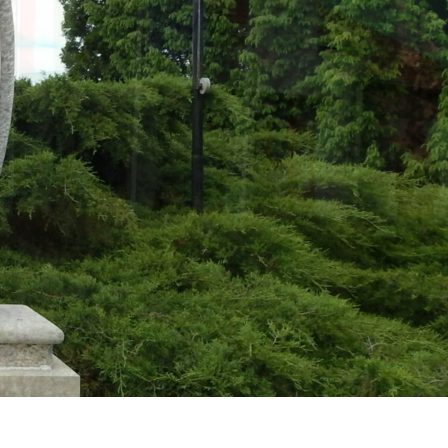
Kerkabarabás
Térkép
Választások
Egészségügy
Óvoda
Vallás