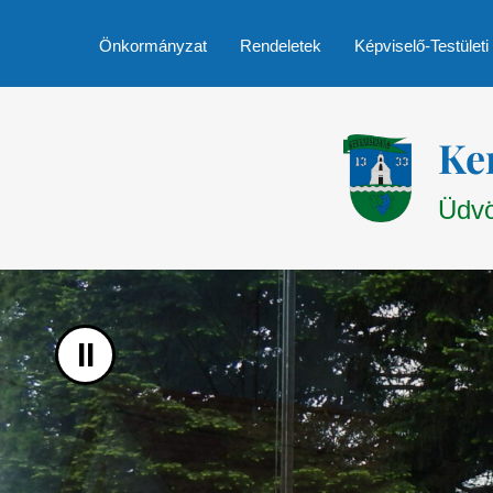
UGRÁS A TARTALOMHOZ
Önkormányzat
Rendeletek
Képviselő-Testületi
Ke
Üdvö
II