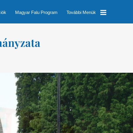
ciók
Magyar Falu Program
További Menük
Helyi
mányzata
Esélyegyenlőségi
Program
Településképi
Rendelet
Módosítás
Pályázatok
Nyomtatványok