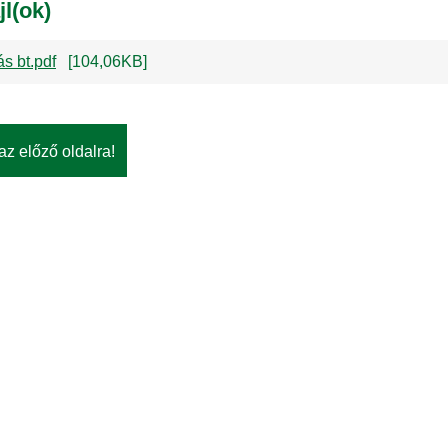
jl(ok)
s bt.pdf
[104,06KB]
az előző oldalra!