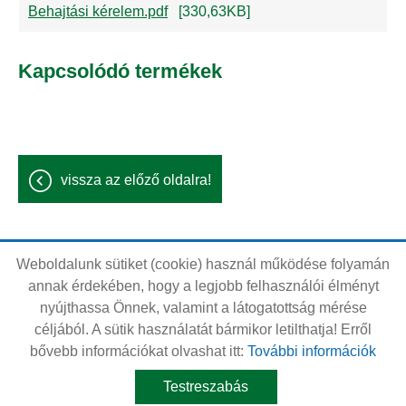
Behajtási kérelem.pdf
[330,63KB]
Kapcsolódó termékek
vissza az előző oldalra!
Weboldalunk sütiket (cookie) használ működése folyamán
Oldal információk
Adatkezelési tájékoztató
annak érdekében, hogy a legjobb felhasználói élményt
nyújthassa Önnek, valamint a látogatottság mérése
Impresszum
Sütik kezelése
céljából. A sütik használatát bármikor letilthatja! Erről
Akadálymentesítési nyilatkozat
bővebb információkat olvashat itt:
További információk
Testreszabás
© 2026 - Minden jog fenntartva