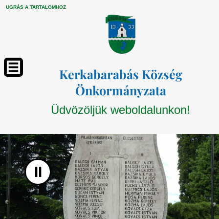
UGRÁS A TARTALOMHOZ
Kerkabarabás Község
Önkormányzata
Üdvözöljük weboldalunkon!
II