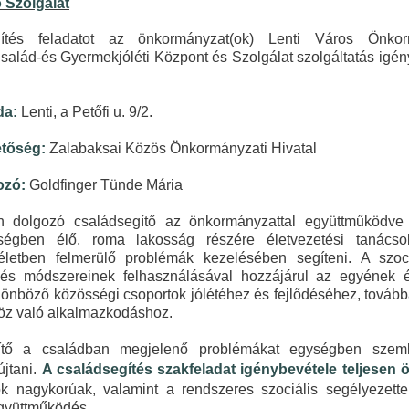
 Szolgálat
ítés feladatot az önkormányzat(ok) Lenti Város Önkor
alád-és Gyermekjóléti Központ és Szolgálat szolgáltatás igén
da:
Lenti, a Petőfi u. 9/2.
etőség:
Zalabaksai Közös Önkormányzati Hivatal
ozó:
Goldfinger Tünde Mária
n dolgozó családsegítő az önkormányzattal együttműködve 
ségben élő, roma lakosság részére életvezetési tanácso
letben felmerülő problémák kezelésében segíteni. A szoc
és módszereinek felhasználásával hozzájárul az egyének é
lönböző közösségi csoportok jólétéhez és fejlődéséhez, tovább
öz való alkalmazkodáshoz.
ítő a családban megjelenő problémákat egységben szeml
újtani.
A családsegítés szakfeladat igénybevétele teljesen 
k nagykorúak, valamint a rendszeres szociális segélyezett
együttműködés.