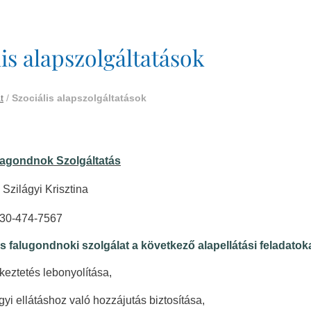
lis alapszolgáltatások
t
/
Szociális alapszolgáltatások
yagondnok Szolgáltatás
Szilágyi Krisztina
30-474-7567
ás
falugondnoki szolgálat a következő alapellátási feladatokat
tkeztetés lebonyolítása,
yi ellátáshoz való hozzájutás biztosítása,