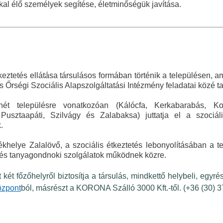
al élő személyek segítése, életminőségük javítása.
tkeztetés ellátása társulásos formában történik a településen, a
s Őrségi Szociális Alapszolgáltatási Intézmény feladatai közé ta
hét településre vonatkozóan (Kálócfa, Kerkabarabás, K
Pusztaapáti, Szilvágy és Zalabaksa) juttatja el a szociá
k.
ékhelye Zalalövő, a szociális étkeztetés lebonyolításában a t
 és tanyagondnoki szolgálatok működnek közre.
 két főzőhelyről biztosítja a társulás, mindkettő helybeli, egyré
özpont
ból, másrészt a KORONA Szálló 3000 Kft.-től. (+36 (30) 