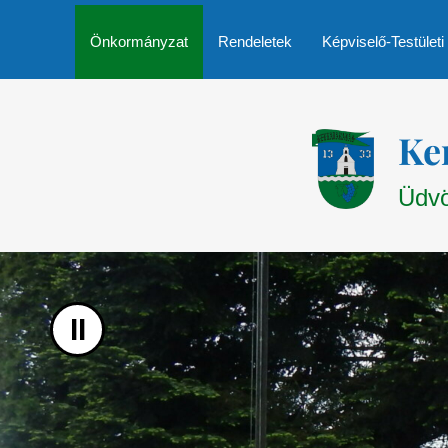
UGRÁS A TARTALOMHOZ
Önkormányzat
Rendeletek
Képviselő-Testületi
Ke
Üdvö
II