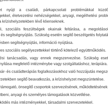
get nyújt a családi, párkapcsolati problémákkal küzdő
gekkel, életvezetési nehézségekkel, anyagi, megélhetési probl
a krízishelyzetekben lévő klienseknek.
i, szociális feszültségek okainak feltárása, a megoldáso
 és segítségnyújtás. Szükség esetén segítő beszélgetés folytat
sben segítségnyújtás, információ nyújtása.
s szociális segélyezettekkel történő kötelező együttműködés.
tési tanácsadás, vagy ennek megszervezése. Szükség eset
nyítása megfelelő intézménybe vagy szolgáltatáshoz, terápiára.
pár- és családterápiás foglalkozásokhoz való hozzájutás megs
yzetekben segítő beavatkozás, a krízishelyzet megszüntetése.
 támogató, önsegítő csoportok szervezésének, működtetésének 
beni, anyagi és személyes támogatások közvetítése.
ködés más intézményekkel, társadalmi szervezetekkel.