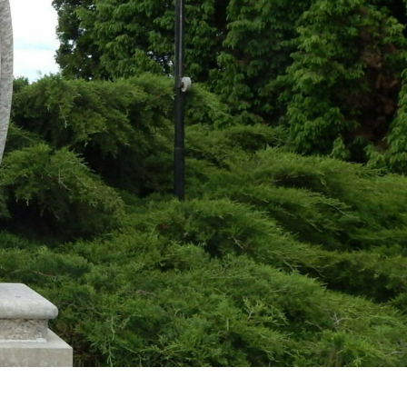
Kerkabarabás
Térkép
Választások
Egészségügy
Óvoda
Vallás