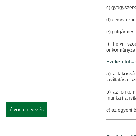
c) gyógyszerk
d) orvosi rend
e) polgármest
f) helyi szo
önkormányzat,
Ezeken túl –
a) a lakosság
javíttatása, s
b) az önkorm
munka irányítá
útvonaltervezés
c) az egyéni 