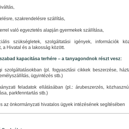
iváltás,
elésre, szakrendelésre szállítás,
errel való egyeztetés alapján gyermekek szállítása,
ciális szükségletek, szolgáltatási igények, információk kö
 a Hivatal és a lakosság között.
 szabad kapacitása terhére – a tanyagondnok részt vesz:
i szolgáltatásokban (pl. fogyasztási cikkek beszerzése, házt
zemélyszállítás, ügyintézés stb.)
ányzati feladatok ellátásában (pl.: árubeszerzés, közhaszn
sa, parkfenntartás stb.)
és az önkormányzati hivatalos ügyek intézésének segítésében