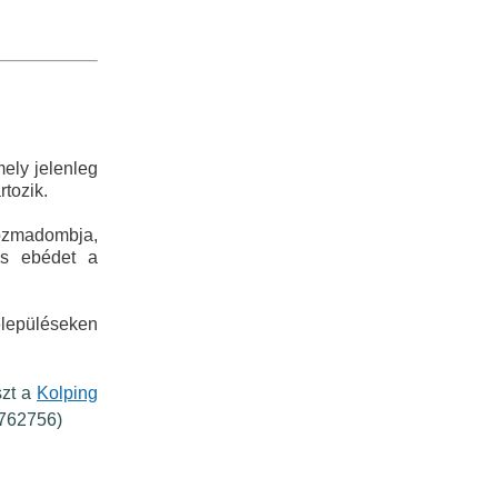
mely jelenleg
rtozik.
ozmadombja,
lis ebédet a
elepüléseken
szt a
Kolping
3762756)