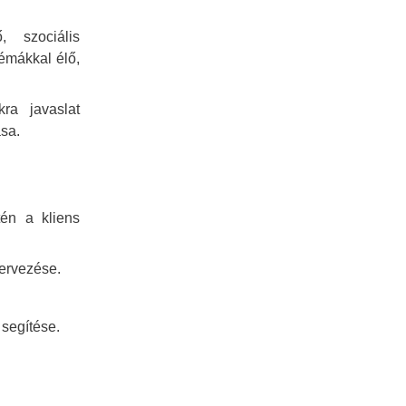
, szociális
émákkal élő,
kra javaslat
ása.
én a kliens
zervezése.
segítése.