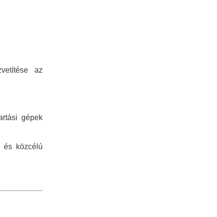
Galéria
zvetítése az
artási gépek
ú és közcélú