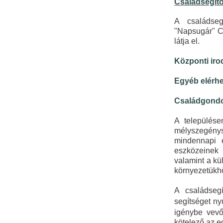
Családsegítő
A családseg
"Napsugár" Cs
látja el.
Központi iro
Egyéb elérh
Családgond
A települése
mélyszegény
mindennapi é
eszközeinek 
valamint a kü
környezetükh
A családseg
segítséget ny
igénybe vevő
kötelező az 