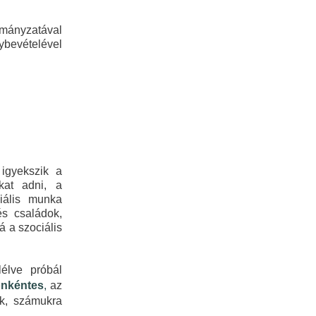
mányzatával
ybevételével
igyekszik a
kat adni, a
iális munka
s családok,
á a szociális
élve próbál
önkéntes
,
az
ek, számukra