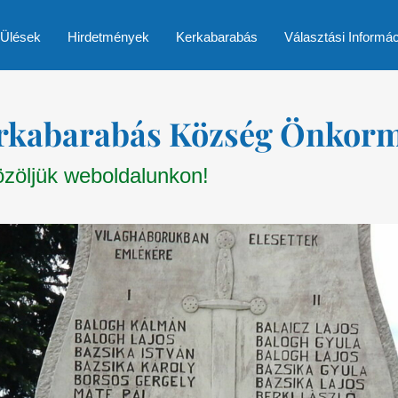
 Ülések
Hirdetmények
Kerkabarabás
Választási Informá
rkabarabás Község Önkor
zöljük weboldalunkon!