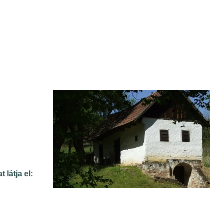
Körzeti Megbízott
Könyvtár
Civil Szervezetek
Helyi
Vállalkozások
Szálláshelyek
 látja el:
Elérhetőségek