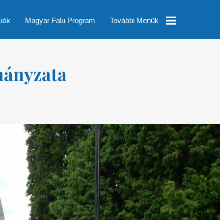
ciók
Magyar Falu Program
További Menük
Helyi
mányzata
Esélyegyenlőségi
Program
Településképi
Rendelet
Módosítás
Pályázatok
Nyomtatványok