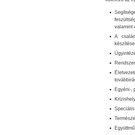
Segítsé
feszültsé
valamint 
A család
készítése
Ügyintézé
Rendszere
Életveze
továbbirá
Egyéni-, 
Krízishel
Speciális
Természet
Együttmű