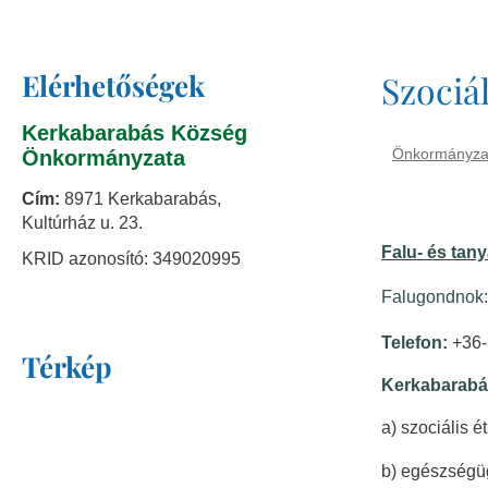
Elérhetőségek
Szociá
Kerkabarabás Község
Önkormányza
Önkormányzata
Cím:
8971 Kerkabarabás,
Kultúrház u. 23.
Falu- és tan
KRID azonosító: 349020995
Falugondnok:
Telefon:
+36-
Térkép
Kerkabarab
a) szociális é
b) egészségüg