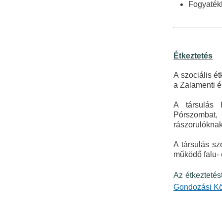
Fogyatékk
Étkeztetés
A szociális é
a Zalamenti é
A társulás 
Pórszombat, 
rászorulókna
A társulás sz
működő falu-
Az étkeztetést
Gondozási K