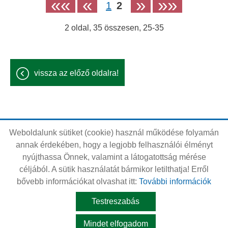
««
«
»
»»
1
2
2
oldal,
35
összesen,
25-35
vissza az előző oldalra!
Weboldalunk sütiket (cookie) használ működése folyamán
Oldal információk
Adatkezelési tájékoztató
annak érdekében, hogy a legjobb felhasználói élményt
nyújthassa Önnek, valamint a látogatottság mérése
Impresszum
Sütik kezelése
céljából. A sütik használatát bármikor letilthatja! Erről
Akadálymentesítési nyilatkozat
bővebb információkat olvashat itt:
További információk
Testreszabás
© 2026 - Minden jog fenntartva
Mindet elfogadom