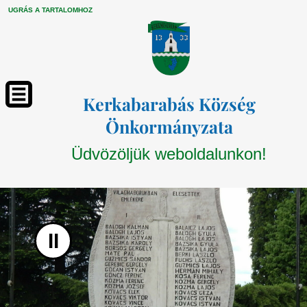
UGRÁS A TARTALOMHOZ
Kerkabarabás Község
Önkormányzata
Üdvözöljük weboldalunkon!
II